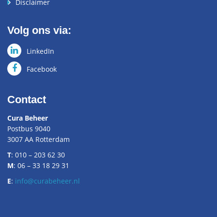
Disclaimer
Volg ons via:
LinkedIn
Facebook
Contact
Cura Beheer
Postbus 9040
3007 AA Rotterdam
T
: 010 – 203 62 30
M
: 06 – 33 18 29 31
E
:
info@curabeheer.nl